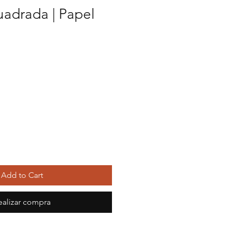
cuadrada | Papel
Add to Cart
ealizar compra