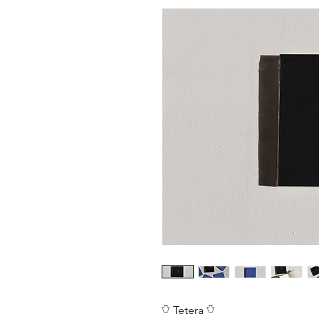
𓏋 Tetera 𓏋