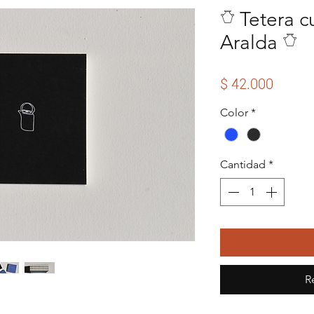
𓏋 Tetera 
Aralda 𓏋
Precio
$ 42.000
Color
*
Cantidad
*
R