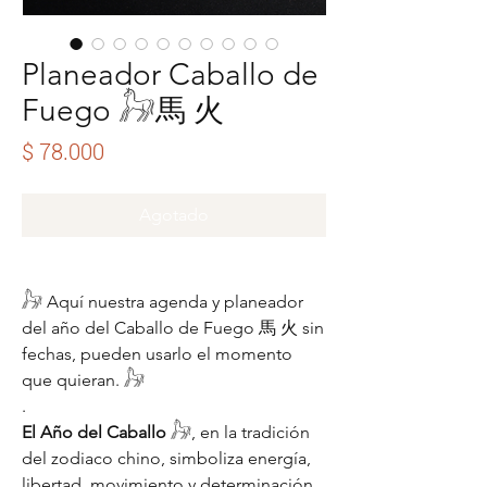
Planeador Caballo de
Fuego 𓃗⾺ 火
Precio
$ 78.000
Agotado
𓃗 Aquí nuestra agenda y planeador
del año del Caballo de Fuego ⾺ 火 sin
fechas, pueden usarlo el momento
que quieran. 𓃗
.
El Año del Caballo
𓃗, en la tradición
del zodiaco chino, simboliza energía,
libertad, movimiento y determinación