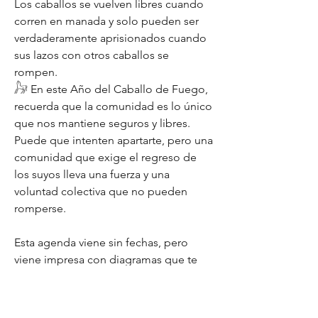
Los caballos se vuelven libres cuando
corren en manada y solo pueden ser
verdaderamente aprisionados cuando
sus lazos con otros caballos se
rompen.
𓃗 En este Año del Caballo de Fuego,
recuerda que la comunidad es lo único
que nos mantiene seguros y libres.
Puede que intenten apartarte, pero una
comunidad que exige el regreso de
los suyos lleva una fuerza y una
voluntad colectiva que no pueden
romperse.
Esta agenda viene sin fechas, pero
viene impresa con diagramas que te
ayudan a organizar tus semanas y
meses. Este año son de color naranja.
Además, al final de la agenda