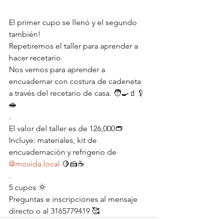
El primer cupo se llenó y el segundo 
también!
Repetiremos el taller para aprender a 
hacer recetario
Nos vemos para aprender a 
encuadernar con costura de cadeneta 
a través del recetario de casa. 🧑‍🍳🧃🥄
🥪
.
El valor del taller es de 126,000👝
Incluye: materiales, kit de 
encuadernación y refrigerio de 
@movida.local
 🍋🍰☕️
.
5 cupos 🌞
Preguntas e inscripciones al mensaje 
directo o al 3165779419 🥰