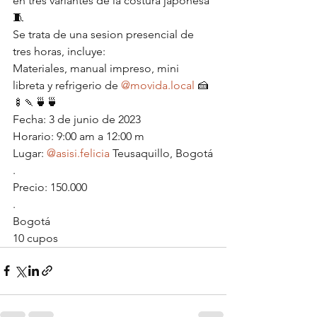
en tres variantes de la costura japonesa 
🧵
Se trata de una sesion presencial de 
tres horas, incluye:
Materiales, manual impreso, mini 
libreta y refrigerio de 
@movida.local
 🍰
🍢🍡🍵🍵
Fecha: 3 de junio de 2023
Horario: 9:00 am a 12:00 m
Lugar: 
@asisi.felicia
 Teusaquillo, Bogotá
.
Precio: 150.000
.
Bogotá
10 cupos