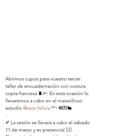
Abrimos cupos para nuestro tercer 
taller de encuadernación con costura 
copta francesa 🧵✄. En esta ocasión lo 
llevaremos a cabo en el maravilloso 
estudio 
@asisi.felicia
 𓆸 ❁💌🐇
.
✐ La sesión se llevará a cabo el sábado 
11 de marzo y es presencial 🙆‍♀️.