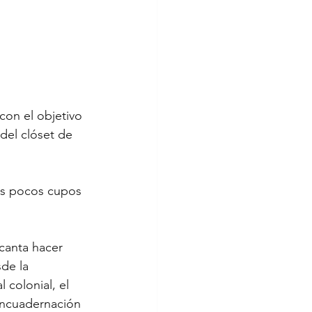
con el objetivo 
 del clóset de 
os pocos cupos 
canta hacer 
de la 
l colonial, el 
encuadernación 