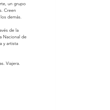
rte, un grupo 
s. Creen 
 los demás.
avés de la 
ca Nacional de 
 y artista 
. Viajera. 